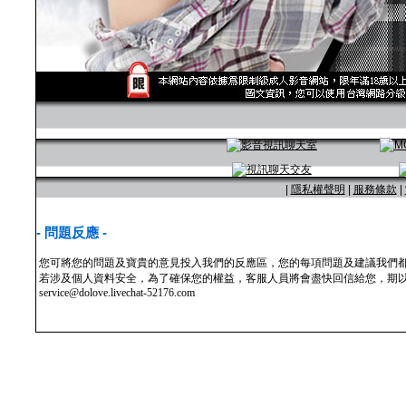
|
隱私權聲明
|
服務條款
|
- 問題反應 -
您可將您的問題及寶貴的意見投入我們的反應區，您的每項問題及建議我們
若涉及個人資料安全，為了確保您的權益，客服人員將會盡快回信給您，期以
service@dolove.livechat-52176.com